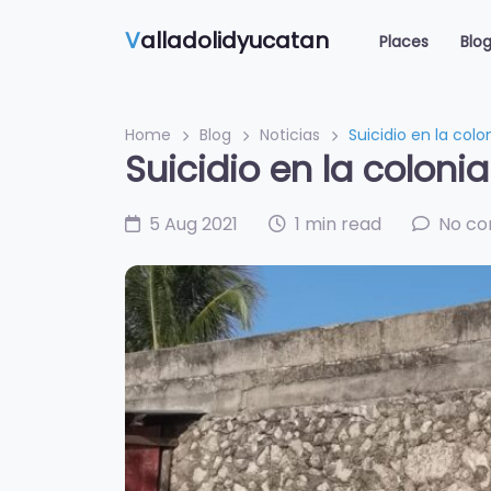
V
alladolidyucatan
Places
Blo
Home
Blog
Noticias
Suicidio en la col
Suicidio en la coloni
5 Aug 2021
1 min read
No c