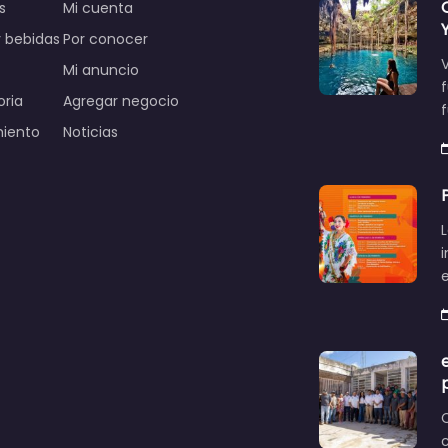
s
Mi cuenta
 bebidas
Por conocer
V
Mi anuncio
oria
Agregar negocio
miento
Noticias
L
c