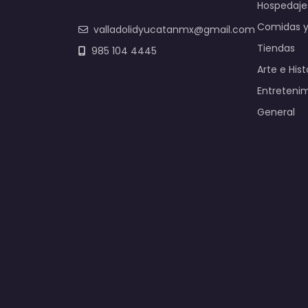
Hospedaje
Comidas y
valladolidyucatanmx@gmail.com
Tiendas
985 104 4445
Arte e Hist
Entreteni
General