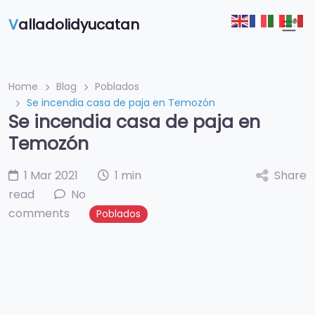
V
alladolidyucatan
Home
Blog
Poblados
Se incendia casa de paja en Temozón
Se incendia casa de paja en
Temozón
1 Mar 2021
1 min
Share
read
No
comments
Poblados