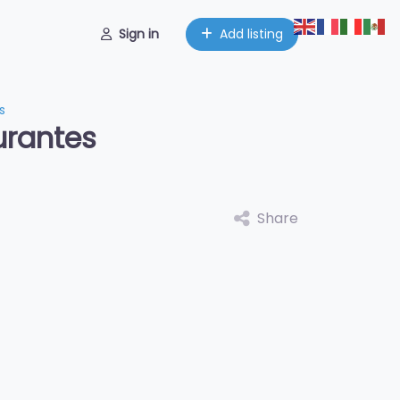
Sign in
Add listing
s
urantes
Share