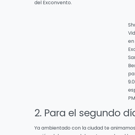
del Exconvento.
Sh
Vi
en 
Ex
Sa
Be
par
9.
es
PM
2. Para el segundo dí
Ya ambientado con la ciudad te animamos a