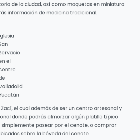
toria de la ciudad, así como maquetas en miniatura
rás información de medicina tradicional.
Iglesia
San
Servacio
en el
centro
de
Valladolid
Yucatán
ací, el cual además de ser un centro artesanal y
ional donde podrás almorzar algún platillo típico
o simplemente pasear por el cenote, o comprar
 ubicados sobre la bóveda del cenote.