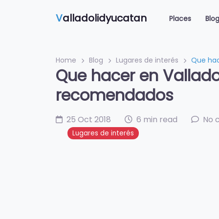
V
alladolidyucatan
Places
Blo
Home
Blog
Lugares de interés
Que hac
Que hacer en Vallado
recomendados
25 Oct 2018
6 min read
No 
Lugares de interés