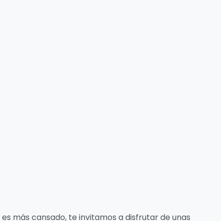
ona
queológica
e Chichén
zá
 es más cansado, te invitamos a disfrutar de unas
o caminar tanto, unos postres en De Pan y Todo a
n, donde podría disfrutar de pastelitos o postres
r frente al parque, o en algún restaurante de los
Balam, para lo cual deberás tomar taxi, a media
e encuentra el paradero de taxis que te llevarán a
 mismas recomendaciones que en la Zona