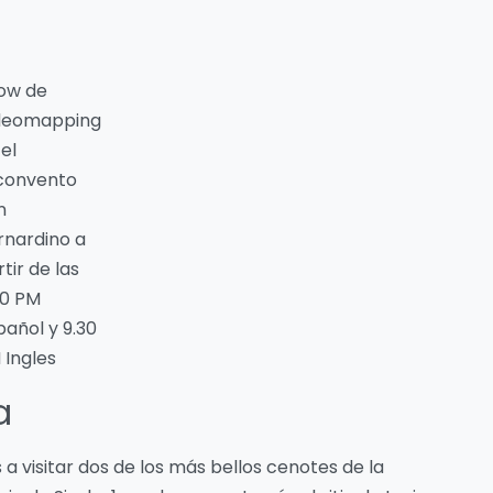
ow de
deomapping
el
convento
n
rnardino a
tir de las
00 PM
pañol y 9.30
 Ingles
a
 visitar dos de los más bellos cenotes de la