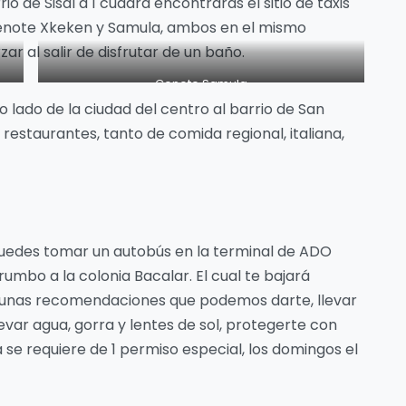
o de Sisal a 1 cuadra encontrarás el sitio de taxis
 cenote Xkeken y Samula, ambos en el mismo
r al salir de disfrutar de un baño.
Cenote Samula
o lado de la ciudad del centro al barrio de San
restaurantes, tanto de comida regional, italiana,
uedes tomar un autobús en la terminal de ADO
umbo a la colonia Bacalar. El cual te bajará
lgunas recomendaciones que podemos darte, llevar
llevar agua, gorra y lentes de sol, protegerte con
 se requiere de 1 permiso especial, los domingos el