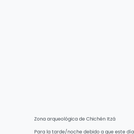
Z
ar
d
It
Para la tarde/noche debido a que este día
marquesitas en el parque principal para n
cuadra y media del centro rumbo a San Jua
y para la cena, puedes almorzar en el baza
que están en frente del centro.
4.Para el 4 día
Puedes visitar la Zona arqueológica de Ek 
cuadra antes del parque de la candelaria s
la Zona arqueológica. Te comentamos las