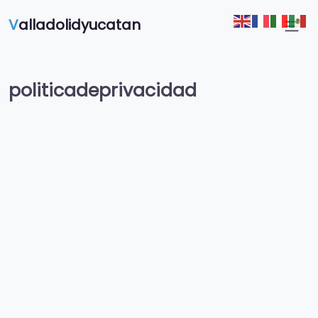
V
alladolidyucatan
politicadeprivacidad