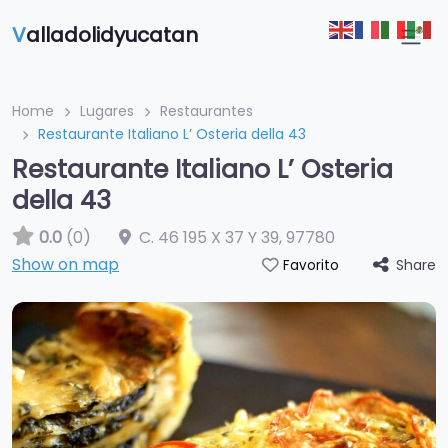
V
alladolidyucatan
Home
Lugares
Restaurantes
Restaurante Italiano L’ Osteria della 43
Restaurante Italiano L’ Osteria
della 43
0.0
(0)
C. 46 195 X 37 Y 39
,
97780
Show on map
Share
Favorito