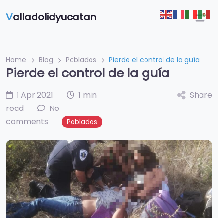
V
alladolidyucatan
Home
Blog
Poblados
Pierde el control de la guía
Pierde el control de la guía
1 Apr 2021
1 min
Share
read
No
comments
Poblados