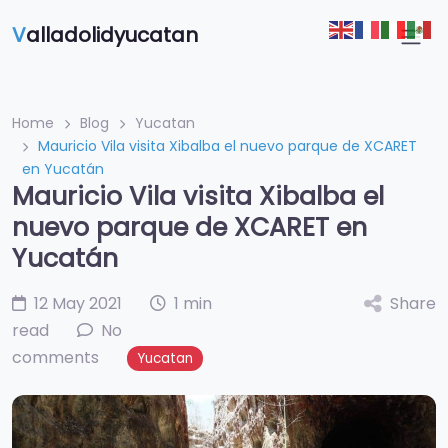
V
alladolidyucatan
Home
Blog
Yucatan
Mauricio Vila visita Xibalba el nuevo parque de XCARET
en Yucatán
Mauricio Vila visita Xibalba el
nuevo parque de XCARET en
Yucatán
12 May 2021
1 min
Share
read
No
comments
Yucatan