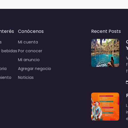
interés
Conócenos
Recent Posts
s
Mi cuenta
 bebidas
Por conocer
V
Mi anuncio
oria
Agregar negocio
miento
Noticias
L