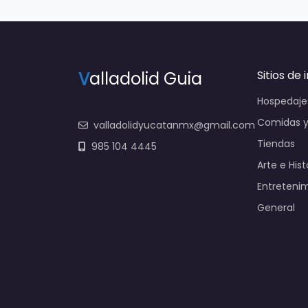
V
alladolid Guia
Sitios de 
Hospedaje
Comidas y
valladolidyucatanmx@gmail.com
Tiendas
985 104 4445
Arte e Hist
Entreteni
General