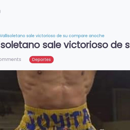
g
 Vallisoletano sale victorioso de su compare anoche
llisoletano sale victorioso d
comments
Deportes