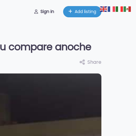
Sign in
Add listing
e su compare anoche
Share