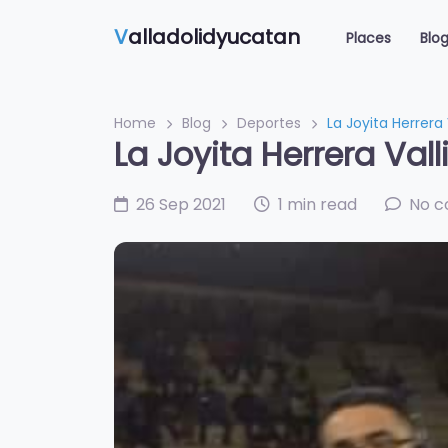
V
alladolidyucatan
Places
Blo
Home
Blog
Deportes
La Joyita Herrera
La Joyita Herrera Va
26 Sep 2021
1 min read
No 