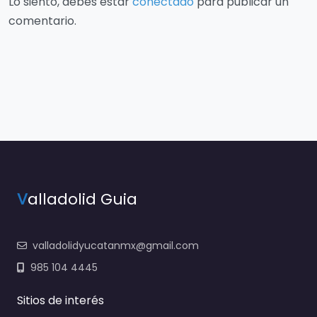
Lo siento, debes estar
conectado
para publicar un
comentario.
V
alladolid Guia
valladolidyucatanmx@gmail.com
985 104 4445
Sitios de interés