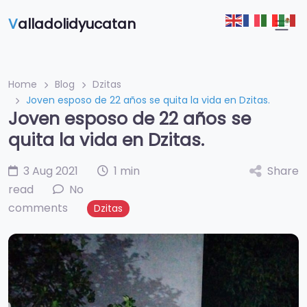
V
alladolidyucatan
Home
Blog
Dzitas
Joven esposo de 22 años se quita la vida en Dzitas.
Joven esposo de 22 años se
quita la vida en Dzitas.
3 Aug 2021
1 min
Share
read
No
comments
Dzitas