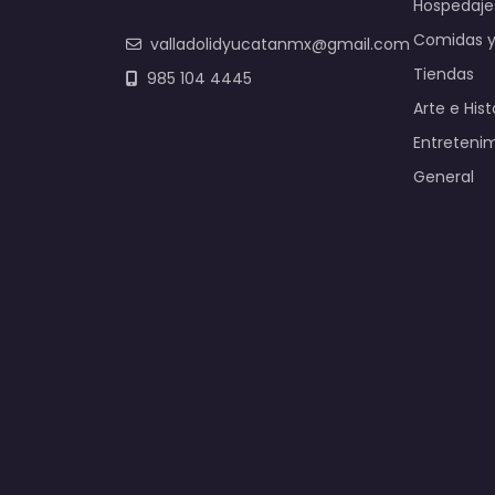
Hospedaje
Comidas y
valladolidyucatanmx@gmail.com
Tiendas
985 104 4445
Arte e Hist
Entreteni
General