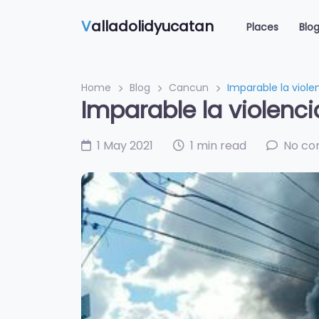
V
alladolidyucatan
Places
Blo
Home
Blog
Cancun
Imparable la viol
Imparable la violenc
1 May 2021
1 min read
No c