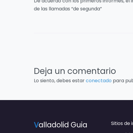
De acuerdo con los primeros informes, el i
de las llamadas “de segunda”
Deja un comentario
Lo siento, debes estar
conectado
para pub
V
alladolid Guia
Sitios de 