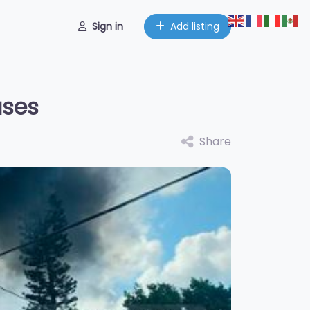
Sign in
Add listing
uses
Share