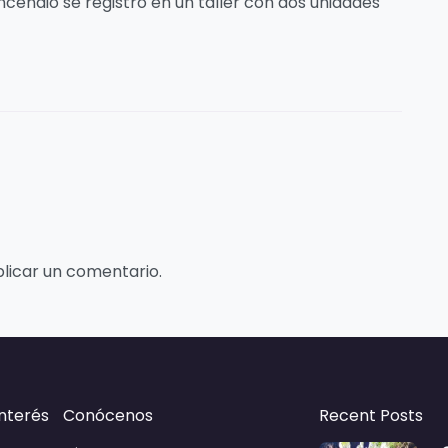
ncendio se registró en un taller con dos unidades
licar un comentario.
interés
Conócenos
Recent Posts