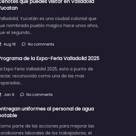
Cenotes que puedes visitar en Valladolid
Yucatan
alladolid, Yucatán es una ciudad colonial que
fue nombrada pueblo magico hace unos años,
fue el segundo…
Aug 16
No comments
Programa de la Expo-Feria Valladolid 2025
a Expo Feria Valladolid 2025, esta a punto de
iniciar; reconocida como una de las mas
esperadas…
Jan 9
No comments
entregan uniformes al personal de agua
potable
Como parte de las acciones para mejorar las
ondiciones laborales de los trabajadores, el