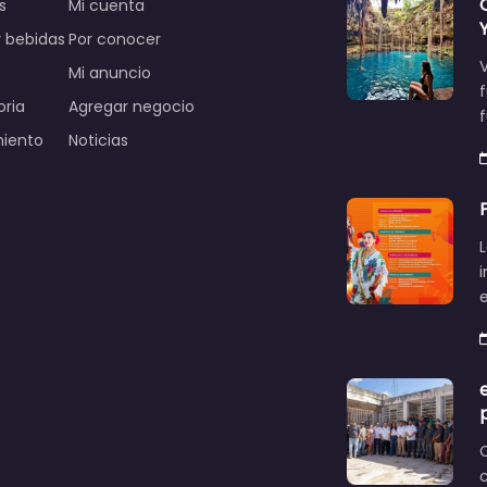
s
Mi cuenta
 bebidas
Por conocer
V
Mi anuncio
oria
Agregar negocio
miento
Noticias
L
c