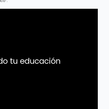
co”.
ndo tu educación