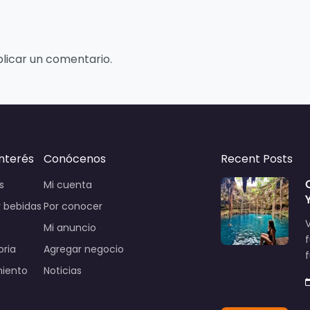
licar un comentario.
interés
Conócenos
Recent Posts
s
Mi cuenta
 bebidas
Por conocer
V
Mi anuncio
oria
Agregar negocio
miento
Noticias