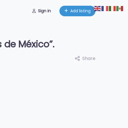
Sign in
Add listing
s de México”.
Share