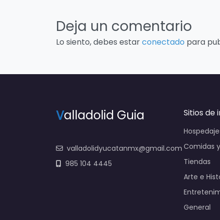
Deja un comentario
Lo siento, debes estar
conectado
para pub
V
alladolid Guia
Sitios de 
Hospedaje
Comidas y
valladolidyucatanmx@gmail.com
Tiendas
985 104 4445
Arte e Hist
Entreteni
General