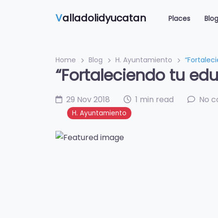
V
alladolidyucatan
Places
Blo
Home
Blog
H. Ayuntamiento
“Fortalec
“Fortaleciendo tu edu
29 Nov 2018
1 min read
No 
H. Ayuntamiento