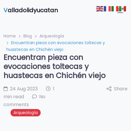
V
alladolidyucatan
Home
Blog
Arqueología
Encuentran pieza con evocaciones toltecas y
huastecas en Chichén viejo
Encuentran pieza con
evocaciones toltecas y
huastecas en Chichén viejo
24 Aug 2023
1
Share
min read
No
comments
Arqueología