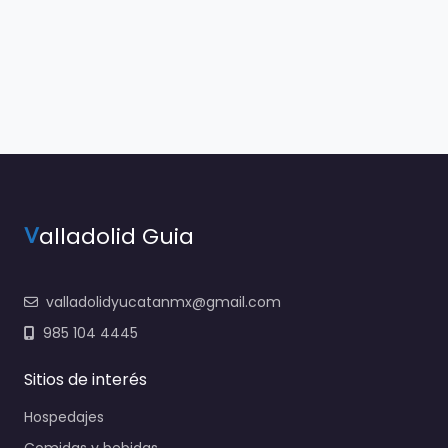
V
alladolid Guia
valladolidyucatanmx@gmail.com
985 104 4445
Sitios de interés
Hospedajes
Comidas y bebidas