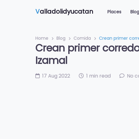
V
alladolidyucatan
Places
Blo
Home
Blog
Comida
Crean primer corr
Crean primer corredo
Izamal
17 Aug 2022
1 min read
No 