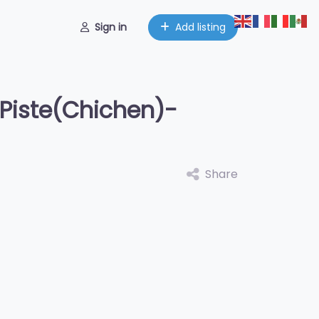
Sign in
Add listing
-Piste(Chichen)-
Share