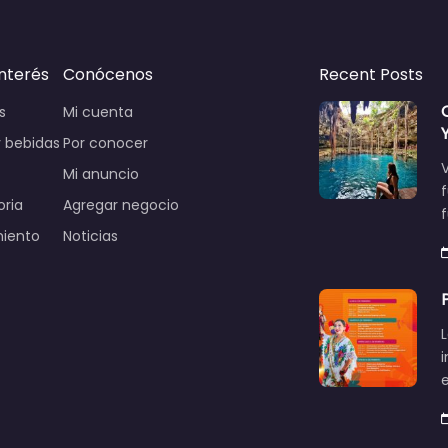
interés
Conócenos
Recent Posts
s
Mi cuenta
 bebidas
Por conocer
V
Mi anuncio
oria
Agregar negocio
miento
Noticias
L