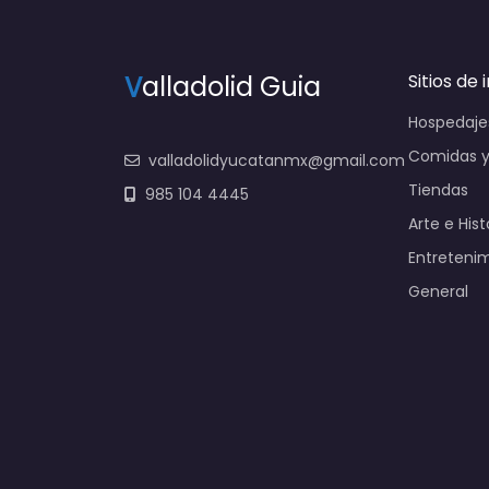
V
alladolid Guia
Sitios de 
Hospedaje
Comidas y
valladolidyucatanmx@gmail.com
Tiendas
985 104 4445
Arte e Hist
Entreteni
General