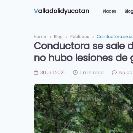
V
alladolidyucatan
Places
Blo
Home
Blog
Poblados
Conductora se sa
Conductora se sale 
no hubo lesiones de
30 Jul 2021
1 min read
No c