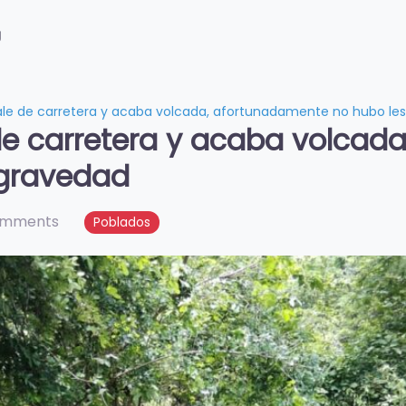
g
le de carretera y acaba volcada, afortunadamente no hubo le
de carretera y acaba volcad
 gravedad
omments
Poblados