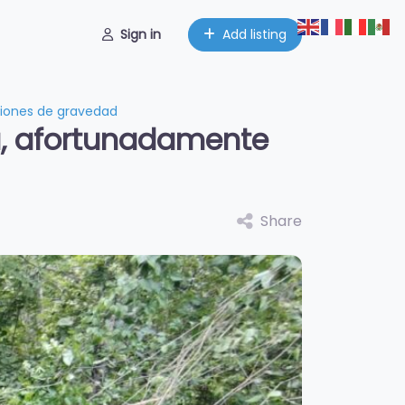
Sign in
Add listing
siones de gravedad
a, afortunadamente
Share