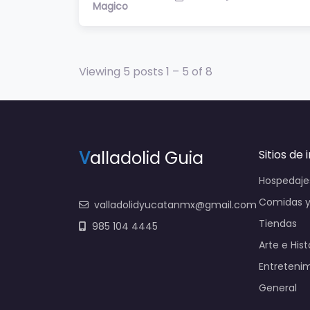
Magico
Viewing 5 posts 1 – 5 of 8
V
alladolid Guia
Sitios de 
Hospedaje
Comidas y
valladolidyucatanmx@gmail.com
Tiendas
985 104 4445
Arte e Hist
Entreteni
General