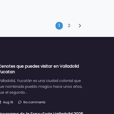
Posts navigati
1
2
Cenotes que puedes visitar en Valladolid
Yucatan
alladolid, Yucatán es una ciudad colonial que
fue nombrada pueblo magico hace unos años,
fue el segundo…
Aug 16
No comments