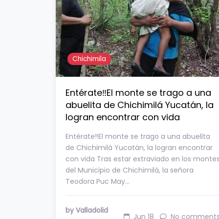
Chichimila
Entérate‼️El monte se trago a una
abuelita de Chichimilá Yucatán, la
logran encontrar con vida
Entérate‼️El monte se trago a una abuelita
de Chichimilá Yucatán, la logran encontrar
con vida Tras estar extraviado en los monte
del Municipio de Chichimilá, la señora
Teodora Puc May…
by Valladolid
Jun 18
No comment