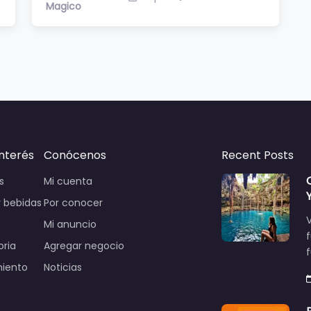
Magico
interés
Conócenos
Recent Posts
s
Mi cuenta
 bebidas
Por conocer
V
Mi anuncio
oria
Agregar negocio
miento
Noticias