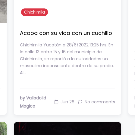
Chichimila
Acaba con su vida con un cuchillo
Chichimila Yucatán a 28/6/2022.13:25 hrs. En
la calle 13 entre 15 y 16 del municipio de
Chichimila, se reportó a la autoridades un
masculino inconsciente dentro de su predio.
Al…
by Valladolid
s
Jun 28
No comments
Magico