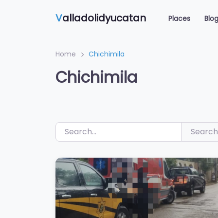
Saltar
V
alladolidyucatan
al
Places
Blo
contenido
Home
Chichimila
Chichimila
Search