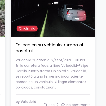
Chichimila
Fallece en su vehículo, rumbo al
hospital.
Valladolid Yucatán a 12/sept/2021.01:30 hrs.
En la carretera federal libre Valladolid-Felipe
Carrillo Puerto tramo Chichimila-Valladolid,
se reportó a una femenina inconsciente
s
abordo de un vehiculo. Al llegar elementos
policiacos, constataron…
by Valladolid
s
Sep 12
No comments