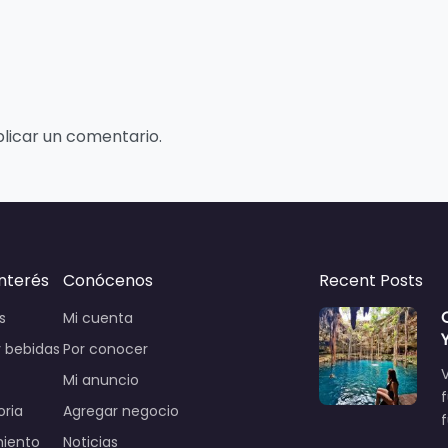
licar un comentario.
interés
Conócenos
Recent Posts
s
Mi cuenta
 bebidas
Por conocer
V
Mi anuncio
oria
Agregar negocio
miento
Noticias