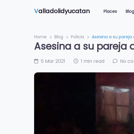
V
alladolidyucatan
Places
Blo
Home
Blog
Policia
Asesina a su pareja 
Asesina a su pareja a
5 Mar 2021
1 min read
No c