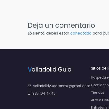
Deja un comentario
Lo siento, debes estar
conectado
para pub
V
alladolid Guia
Sitios de 
Hospedaje
Comidas y
valladolidyucatanmx@gmail.com
Tiendas
985 104 4445
Arte e Hist
Entreteni