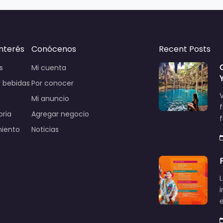
interés
Conócenos
Recent Posts
s
Mi cuenta
 bebidas
Por conocer
V
Mi anuncio
oria
Agregar negocio
miento
Noticias
L