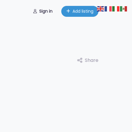
Sign in
Add listing
Share