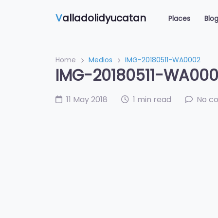
V
alladolidyucatan
Places
Blo
Home
Medios
IMG-20180511-WA0002
IMG-20180511-WA00
11 May 2018
1 min read
No c